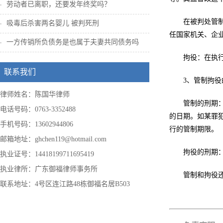
劳动者已离职，还要发年终奖吗？
在被判处管
吸毒后杀害两名婴儿 被判死刑
任国家机关、企
一方传销所负债务是也属于夫妻共同债务吗
拘役：在执
联系我们
3、管制拘
律师姓名：陈国华律师
管制的刑期
电话号码：0763-3352488
的日期。如某罪
手机号码：13602944806
行的管制期限。
邮箱地址：ghchen119@hotmail.com
拘役的刑期
执业证号：14418199711695419
执业律所：广东御福律师事务所
管制和拘役
联系地址：4号区连江路48栋御福名居B503