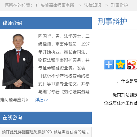
您所在的位置：
广东御福律师事务所
>
法律知识
>
刑事辩护
刑事辩护
律师介绍
陈国华，男，法学硕士，二
级律师，商事仲裁员，1997
年开始执业，擅长合同法、
物权法和刑事辩护实务，并
专证券和融资业务。发表
《试析不动产物权变动的模
一、什么是管
式》等11篇专业论文，并参
与编写专著《劳动法实务疑
我国刑法规
难问题与应对》...
详细>>
位或居住地工作
在线咨询